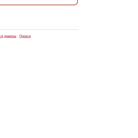
ся домены
·
Прокси