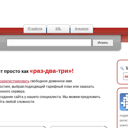
IT-работа
SSL
Аукцион
W
«раз-два-три»!
т просто как
зарегистрировать
свободное доменное имя.
остинг, выбрав подходящий тарифный план или заказать
енного сервера.
оздание сайта у нашего специалиста. Мы можем предложить
йта любой сложности.
пода
регис
шанс