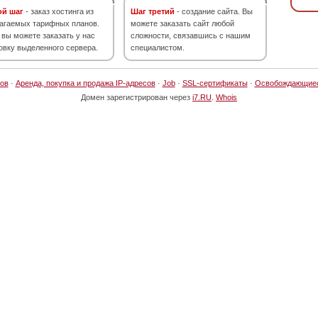
ой шаг
- заказ хостинга из
Шаг третий
- создание сайта. Вы
агаемых тарифных планов.
можете заказать сайт любой
 вы можете заказать у нас
сложности, связавшись с нашим
овку выделенного сервера.
специалистом.
ов
·
Аренда, покупка и продажа IP-адресов
·
Job
·
SSL-сертификаты
·
Освобождающие
Домен зарегистрирован через
i7.RU
.
Whois